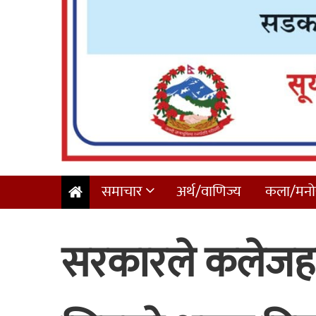
समाचार
अर्थ/वाणिज्य
कला/मनोर
सरकारले कलेजहर