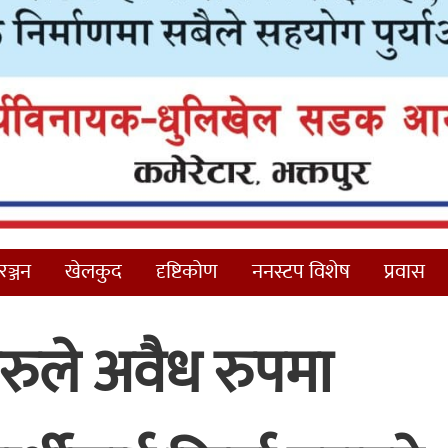
ञ्जन
खेलकुद
दृष्टिकोण
ननस्टप विशेष
प्रवास
ुले अवैध रुपमा