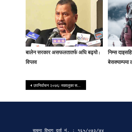
बालेन सरकार असफलतातर्फ अघि बढ्यो :
निम्स दाइस
विप्लव
बेसक्याम्पमा 
Post navigation
उपनिर्वाचन २०७६ः मकालुका सबै मतदान केन्द्र संवेदनशील
सूचना विभाग दर्ता‍ नं. : १६५/०७३/७४ 