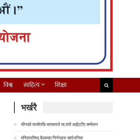
विश्व
साहित्य
शिक्षा
भर्खरै
चीनको चासोपछि सरकारले रद्द गर्‍यो आईएटीए सम्मेलन
मन्त्रिपरिषद् बैठकका निर्णयहरु सार्वजनिक