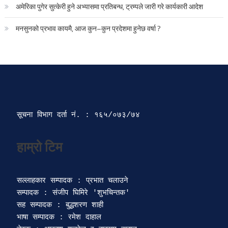
अमेरिका पुगेर सुत्केरी हुने अभ्यासमा प्रतिबन्ध, ट्रम्पले जारी गरे कार्यकारी आदेश
मनसुनको प्रभाव कायमै, आज कुन–कुन प्रदेशमा हुनेछ वर्षा ?
सूचना विभाग दर्ता‍ नं. : १६५/०७३/७४ 
सल्लाहकार सम्पादक : प्रभात चलाउने

सम्पादक : संजीप घिमिरे 'शुभचिन्तक' 

सह सम्पादक : बुद्धशरण शाही

भाषा सम्पादक : रमेश दाहाल 
