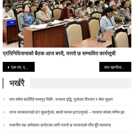
प्रतिनिधिसभाको बैठक आज बस्दै, यस्तो छ सम्भावित कार्यसूची
Post navigation
‘एक घर, एक उत्पादन’मा स्थानीय तहको जोड
चार खानीलाई उत्खननको अनुमति
भर्खरै
चार वर्षमा बदलिँदो मध्यपुर थिमि : राजस्व वृद्धि, पूर्वाधार विस्तार र सेवा सुधार
राज्य सञ्चालनको ढंग सुधार्नुपर्छ, कालो चस्मा हटाउनुपर्छ – रास्वपा सांसद मनिष झा
स्थानीय तह उम्मेदवार छनोटका लागि यस्तो छ रास्वपाको पाँच बुँदे मापदण्ड