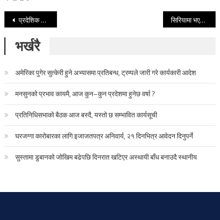
Post navigation
प्रदेशिक अस्पतालमा ज्वरोका बिरामीको चाप
सिरियामा भएका आक्रमणमा १५ जनाको मृत्यु
भर्खरै
अमेरिका पुगेर सुत्केरी हुने अभ्यासमा प्रतिबन्ध, ट्रम्पले जारी गरे कार्यकारी आदेश
मनसुनको प्रभाव कायमै, आज कुन–कुन प्रदेशमा हुनेछ वर्षा ?
प्रतिनिधिसभाको बैठक आज बस्दै, यस्तो छ सम्भावित कार्यसूची
घरजग्गा कारोबारका लागि इजाजतपत्र अनिवार्य, २१ दिनभित्र आवेदन दिनुपर्ने
सुस्तामा डुबानको जोखिम बढेपछि दिनरात खटिएर अस्थायी बाँध बनाउदै स्थानीय