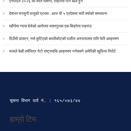
एनपीएल २०२६ को मिति घोषणा, तिहारमा पनि खेल हुने
देशभर मनसुनी वायुको प्रभाव : आज यी ५ प्रदेशमा भारी वर्षाको सम्भावना
महँगोमा ग्यास बेचेको आरोपमा भक्तपुरका एक बिक्रेता पक्राउ
दिउँसो डाक्टर, नर्स कुटिएको कालीकोटको पलाँता अस्पतालमा राति फेरि आक्रमण
रूसले केही वर्षभित्र नेटो राष्ट्रमाथि आक्रमण गर्नसक्ने अमेरिकी खुफिया रिपोर्ट
सूचना विभाग दर्ता‍ नं. : १६५/०७३/७४ 