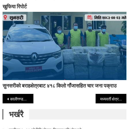
खुफिया रिपोर्ट
सुनसरीको बराहक्षेत्रबाट ४१८ किलो गाँजासहित चार जना पक्राउ
Post navigation
कालीगण्डकी तिनाहु नदी डाईभर्सनको विरोध
मध्यवर्ती क्षेत्रमा घरैपिच्छे माछापोखरी
भर्खरै