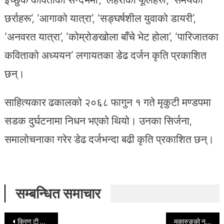
छर्राहरू’, ‘आगाको यात्रा’, ‘सङ्घर्षशील युवाको डायरी’,
‘अनवरत यात्रा’, ‘कोम्रोङखोला बाँचे भेट होला’, ‘पारिजातका
कविताको अध्ययन’ लगायतका डेढ दर्जन कृति प्रकाशित
छन्।
साहित्यकार ढकालको २०६८ फागुन १ गते मृकुटी मण्डपमा
सडक दुर्घटनामा निधन भएको थियो। उनका सिर्जना,
समालोचनाका गरेर डेढ दर्जभन्दा बढी कृति प्रकाशित छन्।
सम्बन्धित समाचार
Post navigation
किरण टी लिम्बुको ‘भावनाका फूलहरु ३’ को लोकार्पण
मुकारुङको नयाँ कृति ‘हाटा जाने अघिल्लो रात’ आयो