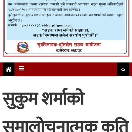
सुकुम शर्माको
समालोचनात्मक कृति