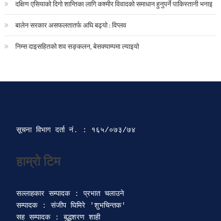
दक्षिण एसियाको दिगो शान्तिका लागि कश्मीर विवादको समाधान हुनुपर्ने पाकिस्तानी भनाइ
बालेन सरकार असफलतातर्फ अघि बढ्यो : विप्लव
निम्स दाइसहितको शव सङ्कलन, बेसक्याम्पमा ल्याइयो
सूचना विभाग दर्ता‍ नं. : १६५/०७३/७४ 
सल्लाहकार सम्पादक : प्रभात चलाउने

सम्पादक : संजीप घिमिरे 'शुभचिन्तक' 

सह सम्पादक : बुद्धशरण शाही
