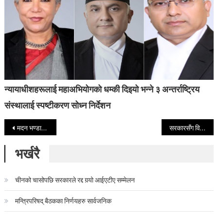
न्यायाधीशहरूलाई महाअभियोगको धम्की दिइयो भन्ने ३ अन्तर्राष्ट्रिय
संस्थालाई स्पष्टीकरण सोध्न निर्देशन
Post navigation
मदन भण्डारीकै जवजलाइ वैज्ञानिक कार्यदिशा मान्न प्रचण्ड सहमत
सरकारसँग विप्लवले देखाए वार्ता गर्ने संकेत (हेर्नुहोस ताजा अन्तरवार्ता)
भर्खरै
चीनको चासोपछि सरकारले रद्द गर्‍यो आईएटीए सम्मेलन
मन्त्रिपरिषद् बैठकका निर्णयहरु सार्वजनिक