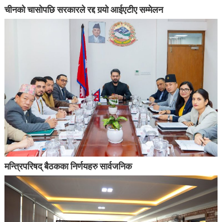
चीनको चासोपछि सरकारले रद्द गर्‍यो आईएटीए सम्मेलन
मन्त्रिपरिषद् बैठकका निर्णयहरु सार्वजनिक