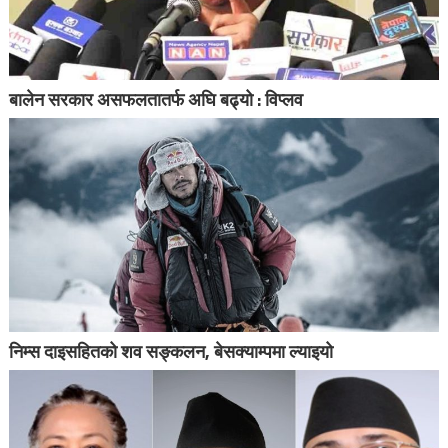
बालेन सरकार असफलतातर्फ अघि बढ्यो : विप्लव
निम्स दाइसहितको शव सङ्कलन, बेसक्याम्पमा ल्याइयो