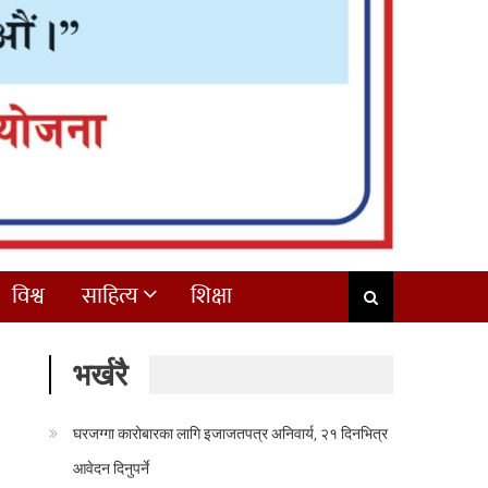
विश्व
साहित्य
शिक्षा
भर्खरै
घरजग्गा कारोबारका लागि इजाजतपत्र अनिवार्य, २१ दिनभित्र
आवेदन दिनुपर्ने