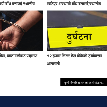
यी बाँध बनाउदै स्थानीय
खटिएर अस्थायी बाँध बनाउदै स्थानीय
्तोल, काठमाडौबाट पक्राउ
१२ हजार लिटर तेल बोकेको ट्यांकरमा
आगलागी
कृषि विश्वविद्यालयको कालोमोसो प्रकरण सुल्झिएन, आन्दोलनले पढाइ ठप्प