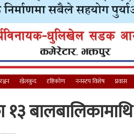
ञ्जन
खेलकुद
दृष्टिकोण
ननस्टप विशेष
प्रवास
ा १३ बालबालिकामाथि