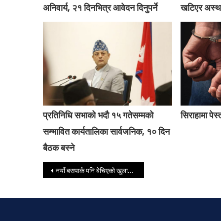
अनिवार्य, २१ दिनभित्र आवेदन दिनुपर्ने
खटिएर अस्था
प्रतिनिधि सभाको भदौ १५ गतेसम्मको
सिराहामा पेस
सम्भावित कार्यतालिका सार्वजनिक, १० दिन
बैठक बस्ने
Post navigation
नयाँ बसपार्क पनि बेचिएको खुलासा, लोत्सेले मच्चायो यस्तोसम्म ब्रम्हलुट