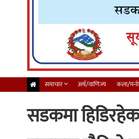
समाचार
अर्थ/वाणिज्य
कला/मनोर
सडकमा हिडिरहेक