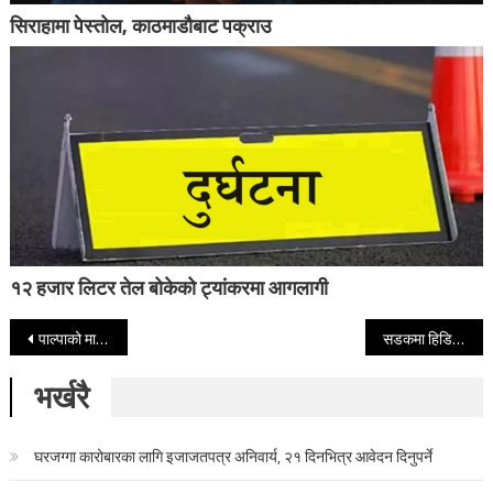
सिराहामा पेस्तोल, काठमाडौबाट पक्राउ
१२ हजार लिटर तेल बोकेको ट्यांकरमा आगलागी
Post navigation
पाल्पाको माथागढी गाउँपालिका–२ रुप्सेस्थित सिँचाइका लागि ट्युबवेल गाड्दा ग्यास निस्कियो ।
सडकमा हिडिरहेका १३ बालबालिकामाथि एकाएक दौडियो कार
भर्खरै
घरजग्गा कारोबारका लागि इजाजतपत्र अनिवार्य, २१ दिनभित्र आवेदन दिनुपर्ने