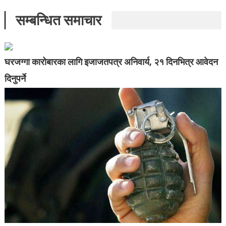
सम्बन्धित समाचार
घरजग्गा कारोबारका लागि इजाजतपत्र अनिवार्य, २१ दिनभित्र आवेदन
दिनुपर्ने