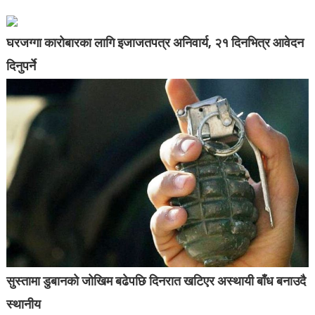
घरजग्गा कारोबारका लागि इजाजतपत्र अनिवार्य, २१ दिनभित्र आवेदन
दिनुपर्ने
सुस्तामा डुबानको जोखिम बढेपछि दिनरात खटिएर अस्थायी बाँध बनाउदै
स्थानीय