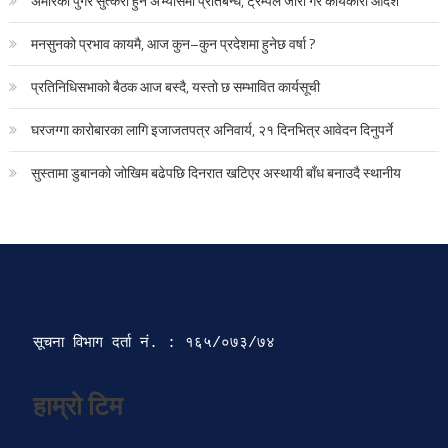
अमेरिका पुगेर सुत्केरी हुने अभ्यासमा प्रतिबन्ध, ट्रम्पले जारी गरे कार्यकारी आदेश
मनसुनको प्रभाव कायमै, आज कुन–कुन प्रदेशमा हुनेछ वर्षा ?
प्रतिनिधिसभाको बैठक आज बस्दै, यस्तो छ सम्भावित कार्यसूची
घरजग्गा कारोबारका लागि इजाजतपत्र अनिवार्य, २१ दिनभित्र आवेदन दिनुपर्ने
सुस्तामा डुबानको जोखिम बढेपछि दिनरात खटिएर अस्थायी बाँध बनाउदै स्थानीय
सूचना विभाग दर्ता‍ नं. : १६५/०७३/७४ 