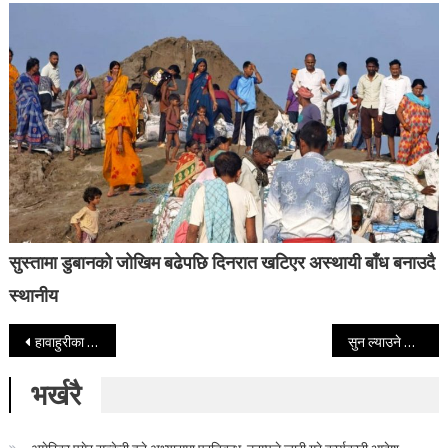
सुस्तामा डुबानको जोखिम बढेपछि दिनरात खटिएर अस्थायी बाँध बनाउदै
स्थानीय
Post navigation
हावाहुरीका कारण पाँचसय बिटिएसमा क्षति
सुन ल्याउने चिनियाँ र एटिएम फोर्ने नेपाली पक्राउ
भर्खरै