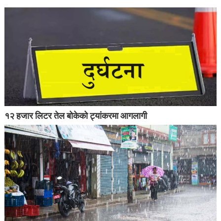
१२ हजार लिटर तेल बोकेको ट्यांकरमा आगलागी