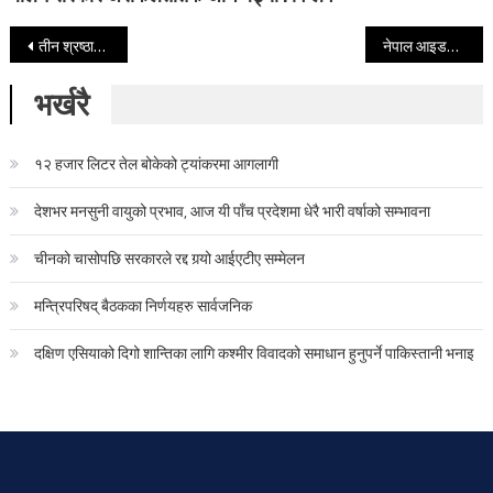
Post navigation
तीन श्रष्ठालाई ‘नेवा अधिकार सिरपाः’ प्रदान
नेपाल आइडललाई राउटेको ढाका टोपी
भर्खरै
१२ हजार लिटर तेल बोकेको ट्यांकरमा आगलागी
देशभर मनसुनी वायुको प्रभाव, आज यी पाँच प्रदेशमा धेरै भारी वर्षाको सम्भावना
चीनको चासोपछि सरकारले रद्द गर्‍यो आईएटीए सम्मेलन
मन्त्रिपरिषद् बैठकका निर्णयहरु सार्वजनिक
दक्षिण एसियाको दिगो शान्तिका लागि कश्मीर विवादको समाधान हुनुपर्ने पाकिस्तानी भनाइ