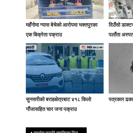
महँगोमा ग्यास बेचेको आरोपमा भक्तपुरका
दिउँसो डाक्ट
एक बिक्रेता पक्राउ
पलाँता अस्प
सुनसरीको बराहक्षेत्रबाट ४१८ किलो
पत्रकार ढक
गाँजासहित चार जना पक्राउ
Post navigation
काभ्रेमा गएराति समातिएका विप्लवका बलिया खम्बा सुदर्शनलाई काठमाडौं ल्याइदै