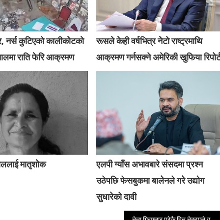
र, नर्स कुटिएको कालीकोटको
रूसले केही वर्षभित्र नेटो राष्ट्रमाथि
तालमा राति फेरि आक्रमण
आक्रमण गर्नसक्ने अमेरिकी खुफिया रिपोर्
ाललाई मातृशोक
एलपी ग्याँस अभावबारे संसदमा प्रश्न
उठेपछि फेसबुकमा बालेनले गरे उद्योग
सुधारेको दावी
नेता गिरफ्तार परेकै दिन नेकपाले गर्यो अजय सुमार्गीको जग्गा कब्जा