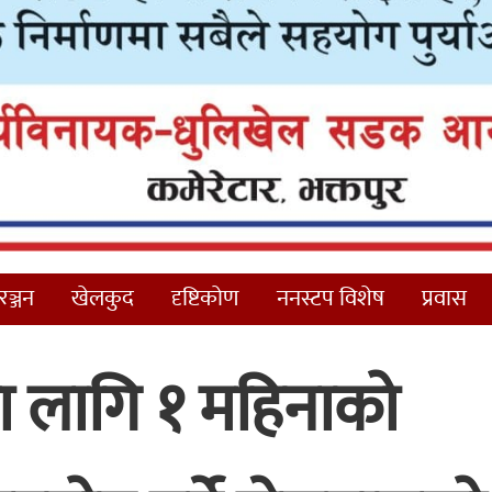
ञ्जन
खेलकुद
दृष्टिकोण
ननस्टप विशेष
प्रवास
 लागि १ महिनाको