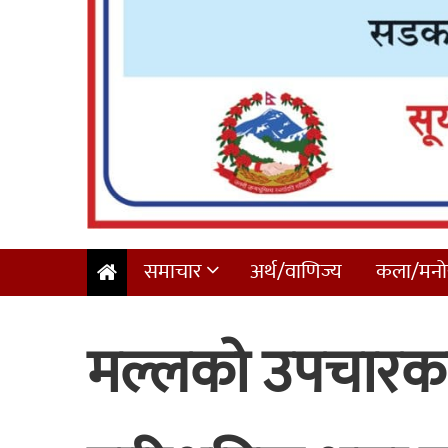
समाचार
अर्थ/वाणिज्य
कला/मनोर
मल्लको उपचारका