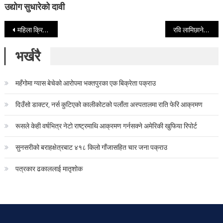
उद्योग सुधारेको दावी
Post navigation
महिला क्रिकेटको विजेताले दश लाख पाउने
रवि लामिछानेलाई खुला चुनौतीः रवी जी गोयवल्सहरुले एकदिन आत्म हत्या गर्नेछन्
भर्खरै
महँगोमा ग्यास बेचेको आरोपमा भक्तपुरका एक बिक्रेता पक्राउ
दिउँसो डाक्टर, नर्स कुटिएको कालीकोटको पलाँता अस्पतालमा राति फेरि आक्रमण
रूसले केही वर्षभित्र नेटो राष्ट्रमाथि आक्रमण गर्नसक्ने अमेरिकी खुफिया रिपोर्ट
सुनसरीको बराहक्षेत्रबाट ४१८ किलो गाँजासहित चार जना पक्राउ
पत्रकार ढकाललाई मातृशोक