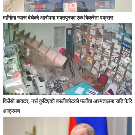
महँगोमा ग्यास बेचेको आरोपमा भक्तपुरका एक बिक्रेता पक्राउ
दिउँसो डाक्टर, नर्स कुटिएको कालीकोटको पलाँता अस्पतालमा राति फेरि
आक्रमण