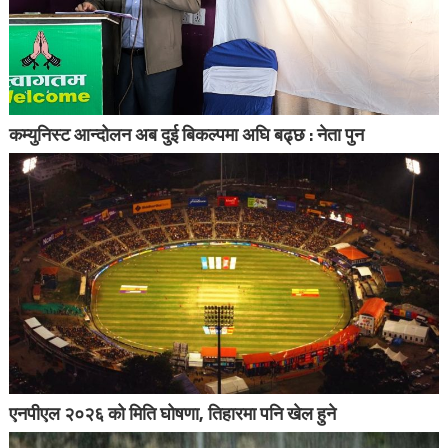
कम्युनिस्ट आन्दोलन अब दुई बिकल्पमा अघि बढ्छ : नेता पुन
एनपीएल २०२६ को मिति घोषणा, तिहारमा पनि खेल हुने