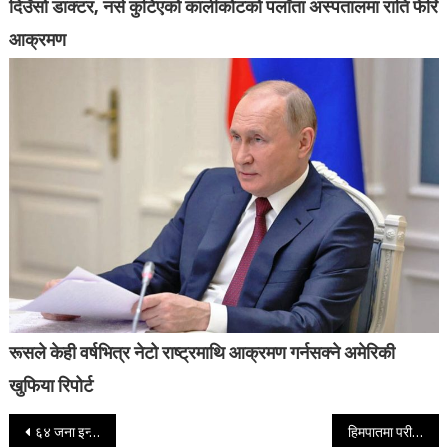
दिउँसो डाक्टर, नर्स कुटिएको कालीकोटको पलाँता अस्पतालमा राति फेरि
आक्रमण
रूसले केही वर्षभित्र नेटो राष्ट्रमाथि आक्रमण गर्नसक्ने अमेरिकी
खुफिया रिपोर्ट
Post navigation
६४ जना इन्स्पेक्टर यसरी भए डिएसपीमा बढुवा
हिमपातमा परी सयौँ भेडा मरे