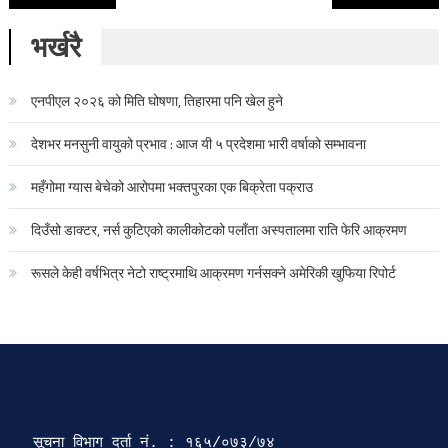
भर्खरै
एनपीएल २०२६ को मिति घोषणा, तिहारमा पनि खेल हुने
देशभर मनसुनी वायुको प्रभाव : आज यी ५ प्रदेशमा भारी वर्षाको सम्भावना
महँगोमा ग्यास बेचेको आरोपमा भक्तपुरका एक बिक्रेता पक्राउ
दिउँसो डाक्टर, नर्स कुटिएको कालीकोटको पलाँता अस्पतालमा राति फेरि आक्रमण
रूसले केही वर्षभित्र नेटो राष्ट्रमाथि आक्रमण गर्नसक्ने अमेरिकी खुफिया रिपोर्ट
सूचना विभाग दर्ता‍ नं. : १६५/०७३/७४ 