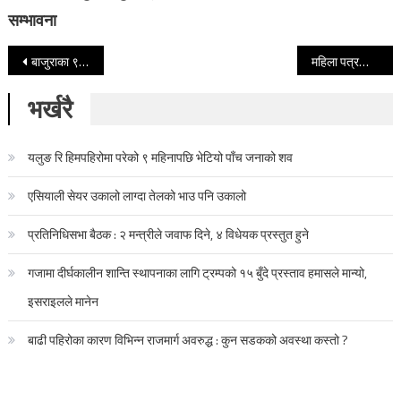
सम्भावना
Post navigation
बाजुराका ९५ बस्ती यस्तो उच्च जोखिममा
महिला पत्रकारमाथी सिडियोकाे दुर्व्यवहारप्रति आपत्ति
भर्खरै
यलुङ रि हिमपहिरोमा परेको ९ महिनापछि भेटियो पाँच जनाको शव
एसियाली सेयर उकालो लाग्दा तेलको भाउ पनि उकालो
प्रतिनिधिसभा बैठक : २ मन्त्रीले जवाफ दिने, ४ विधेयक प्रस्तुत हुने
गजामा दीर्घकालीन शान्ति स्थापनाका लागि ट्रम्पको १५ बुँदे प्रस्ताव हमासले मान्यो,
इसराइलले मानेन
बाढी पहिरोका कारण विभिन्न राजमार्ग अवरुद्ध : कुन सडकको अवस्था कस्तो ?