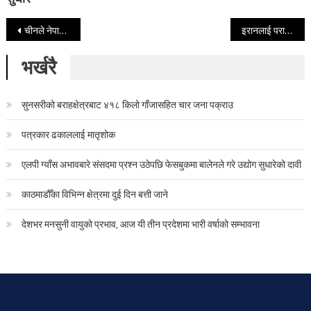
Post navigation
चीनले नेपाली हस्तकला र संस्कृतिको बिकाशमा सघाउने
इरानलाई पराजित गर्दै नेपाल पुग्यो हिरो वुमन्स गोल्डकपको फाइनलमा
भर्खरै
सुनसरीको बराहक्षेत्रबाट ४१८ किलो गाँजासहित चार जना पक्राउ
पत्रकार ढकाललाई मातृशोक
एलपी ग्याँस अभावबारे संसदमा प्रश्न उठेपछि फेसबुकमा बालेनले गरे उद्योग सुधारेको दावी
काठमाडौँका विभिन्न क्षेत्रमा दुई दिन बत्ती जाने
देशभर मनसुनी वायुको प्रभाव, आज यी तीन प्रदेशमा भारी वर्षाको सम्भावना