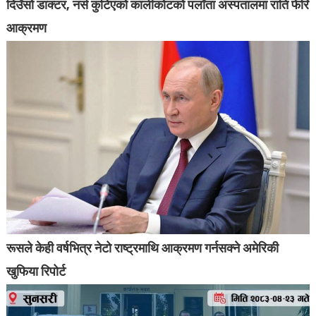
दिउँसो डाक्टर, नर्स कुटिएको कालीकोटको पलाँता अस्पतालमा राति फेरि
आक्रमण
रूसले केही वर्षभित्र नेटो राष्ट्रमाथि आक्रमण गर्नसक्ने अमेरिकी
खुफिया रिपोर्ट