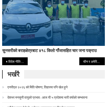
सुनसरीको बराहक्षेत्रबाट ४१८ किलो गाँजासहित चार जना पक्राउ
Post navigation
विदेश नीति कमजोर बनेको भन्दै सांसदहरुले गरे सरकारको आलोचना
चीन र अमेरिकाबीच पहिलेभन्दा अझ सशक्त सहकार्यको अपेक्षाः चिनियाँ राजदुत
भर्खरै
एनपीएल २०२६ को मिति घोषणा, तिहारमा पनि खेल हुने
देशभर मनसुनी वायुको प्रभाव : आज यी ५ प्रदेशमा भारी वर्षाको सम्भावना