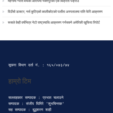
महँगोमा ग्यास बेचेको आरोपमा भक्तपुरका एक बिक्रेता पक्राउ
दिउँसो डाक्टर, नर्स कुटिएको कालीकोटको पलाँता अस्पतालमा राति फेरि आक्रमण
रूसले केही वर्षभित्र नेटो राष्ट्रमाथि आक्रमण गर्नसक्ने अमेरिकी खुफिया रिपोर्ट
सूचना विभाग दर्ता‍ नं. : १६५/०७३/७४ 
सल्लाहकार सम्पादक : प्रभात चलाउने

सम्पादक : संजीप घिमिरे 'शुभचिन्तक' 

सह सम्पादक : बुद्धशरण शाही
