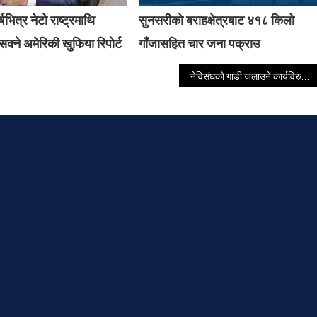
षभित्र नेटो राष्ट्रमाथि
सुनसरीको बराहक्षेत्रबाट ४१८ किलो
क्ने अमेरिकी खुफिया रिपोर्ट
गाँजासहित चार जना पक्राउ
नेविसंघको गाडी जलाउने कार्यविरुद्ध गगन थापाले गरे कडा निन्दा