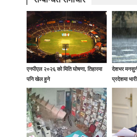
एनपीएल २०२६ को मिति घोषणा, तिहारमा
देशभर मनसुन
पनि खेल हुने
प्रदेशमा भारी