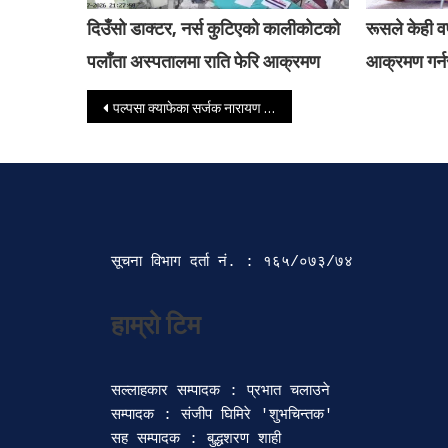
दिउँसो डाक्टर, नर्स कुटिएको कालीकोटको
रूसले केही वर्
पलाँता अस्पतालमा राति फेरि आक्रमण
आक्रमण गर्नस
Post navigation
पल्पसा क्याफेका सर्जक नारायण वाग्लेले ल्याए ‘कोरियाना कफीगफ’, के छ पुस्तकभित्र
सूचना विभाग दर्ता‍ नं. : १६५/०७३/७४ 
सल्लाहकार सम्पादक : प्रभात चलाउने

सम्पादक : संजीप घिमिरे 'शुभचिन्तक' 

सह सम्पादक : बुद्धशरण शाही
