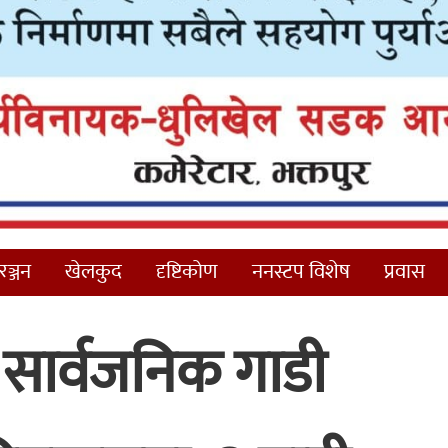
ञ्जन
खेलकुद
दृष्टिकोण
ननस्टप विशेष
प्रवास
ेस सार्वजनिक गाडी