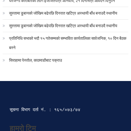
घरजग्गा कारोबारका लागि इजाजतपत्र अनिवार्य, २१ दिनभित्र आवेदन दिनुपर्ने
सुस्तामा डुबानको जोखिम बढेपछि दिनरात खटिएर अस्थायी बाँध बनाउदै स्थानीय
सुस्तामा डुबानको जोखिम बढेपछि दिनरात खटिएर अस्थायी बाँध बनाउदै स्थानीय
प्रतिनिधि सभाको भदौ १५ गतेसम्मको सम्भावित कार्यतालिका सार्वजनिक, १० दिन बैठक
बस्ने
सिराहामा पेस्तोल, काठमाडौबाट पक्राउ
सूचना विभाग दर्ता‍ नं. : १६५/०७३/७४ 