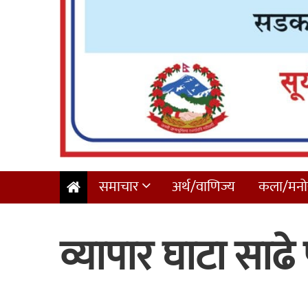
समाचार
अर्थ/वाणिज्य
कला/मनोर
व्यापार घाटा साढे 