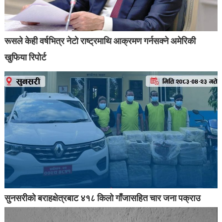
रूसले केही वर्षभित्र नेटो राष्ट्रमाथि आक्रमण गर्नसक्ने अमेरिकी
खुफिया रिपोर्ट
सुनसरीको बराहक्षेत्रबाट ४१८ किलो गाँजासहित चार जना पक्राउ