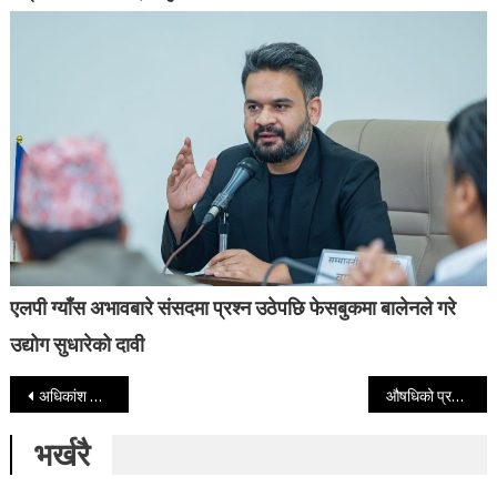
एलपी ग्याँस अभावबारे संसदमा प्रश्न उठेपछि फेसबुकमा बालेनले गरे
उद्योग सुधारेको दावी
Post navigation
अधिकांश निजी स्कूल नियम विपरित सञ्चालन
औषधिको प्रभावकारिता रगतमा मापन गरिने
भर्खरै