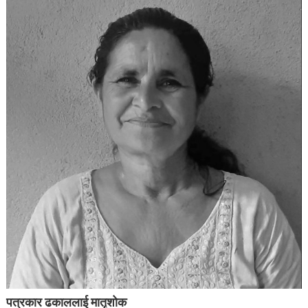
पत्रकार ढकाललाई मातृशोक