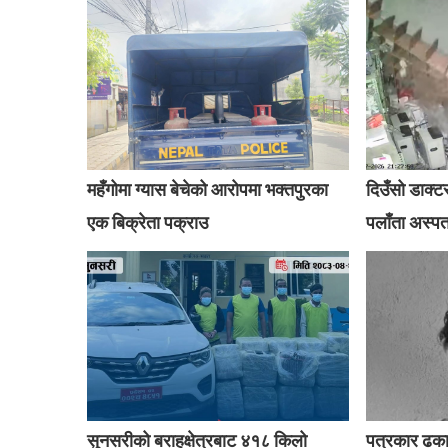
महँगोमा ग्यास बेचेको आरोपमा भक्तपुरका
दिउँसो डाक्ट
एक बिक्रेता पक्राउ
पलाँता अस्प
सुनसरीको बराहक्षेत्रबाट ४१८ किलो
पत्रकार ढक