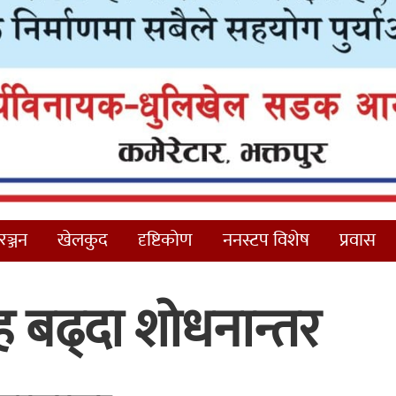
ञ्जन
खेलकुद
दृष्टिकोण
ननस्टप विशेष
प्रवास
ाह बढ्दा शोधनान्तर