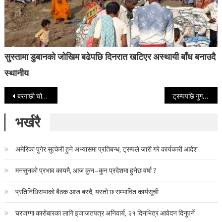
सुस्तामा डुबानको जोखिम बढेपछि दिनरात खटिएर अस्थायी बाँध बनाउदै
स्थानीय
Post navigation
बरगाछी चोकमा ट्याङ्करको ठक्करबाट महिलाको मृत्यु
ट्रम्पपछि गुगलमा अर्को काण्ड, गुगलमा ‘बार गर्ल’ सर्च गर्दा सोनिया गान्धी देखिएपछि भारतमा तहल्का
भर्खरै
अमेरिका पुगेर सुत्केरी हुने अभ्यासमा प्रतिबन्ध, ट्रम्पले जारी गरे कार्यकारी आदेश
मनसुनको प्रभाव कायमै, आज कुन–कुन प्रदेशमा हुनेछ वर्षा ?
प्रतिनिधिसभाको बैठक आज बस्दै, यस्तो छ सम्भावित कार्यसूची
घरजग्गा कारोबारका लागि इजाजतपत्र अनिवार्य, २१ दिनभित्र आवेदन दिनुपर्ने