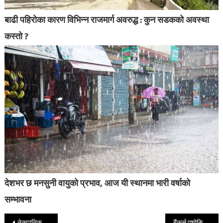
बाढी पहिरोका कारण विभिन्न राजमार्ग अवरुद्ध : कुन सडकको अवस्था
कस्तो ?
देशभर छ मनसुनी वायुको प्रभाव, आज यी स्थानमा भारी वर्षाको
सम्भावना
नेकपानिकट जनस्वास्थ्यकर्मी महासंघले पायो पूर्णता, यसरी छानिए नयाँ पदाधिकारी
बैंकर्स एशोसियसनमा ३ बैंकका सिइओ कार्यसमितिमा थपिए