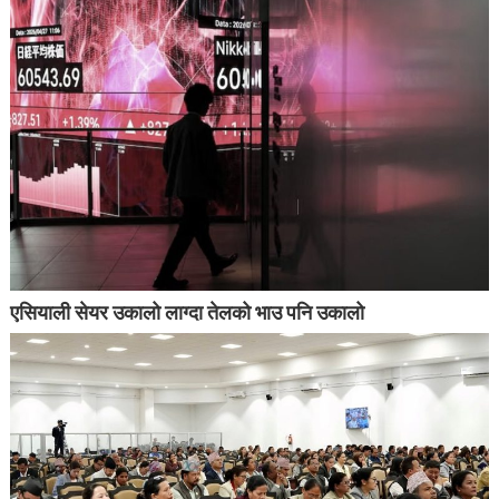
एसियाली सेयर उकालो लाग्दा तेलको भाउ पनि उकालो