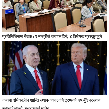
प्रतिनिधिसभा बैठक : २ मन्त्रीले जवाफ दिने, ४ विधेयक प्रस्तुत हुने
गजामा दीर्घकालीन शान्ति स्थापनाका लागि ट्रम्पको १५ बुँदे प्रस्ताव
हमासले मान्यो, इसराइलले मानेन