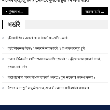
बोलबम श्रद्धालु सवार ट्याक्टर दुर्घटना हुँदा १५ जना घाइते
Post navigation
मुक्तिनाथ बैंकले एक शिक्षक एक ल्यापटप दिने
दाङमा गार्इ गोरुका तस्कर बढे, स्थानीयले तस्करका ६ वटा मोटरसाइल जलाइदिए
भर्खरै
एसियाली सेयर उकालो लाग्दा तेलको भाउ पनि उकालो
प्रतिनिधिसभा बैठक : २ मन्त्रीले जवाफ दिने, ४ विधेयक प्रस्तुत हुने
गजामा दीर्घकालीन शान्ति स्थापनाका लागि ट्रम्पको १५ बुँदे प्रस्ताव हमासले मान्यो,
इसराइलले मानेन
बाढी पहिरोका कारण विभिन्न राजमार्ग अवरुद्ध : कुन सडकको अवस्था कस्तो ?
देशभर छ मनसुनी वायुको प्रभाव, आज यी स्थानमा भारी वर्षाको सम्भावना