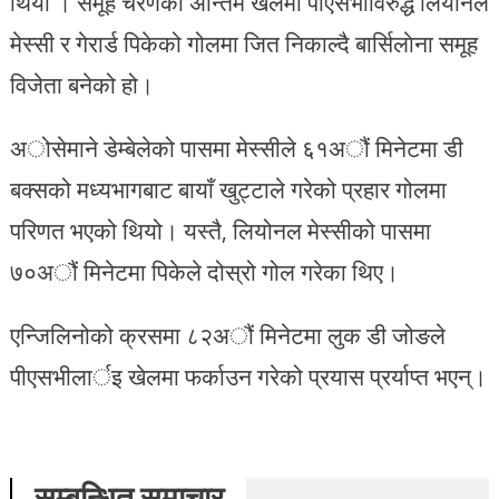
थियाे । समूह चरणकाे अन्तिम खेलमा पीएसभीविरुद्ध लियोनल
मेस्सी र गेरार्ड पिकेको गोलमा जित निकाल्दै बार्सिलाेना समूह
विजेता बनेको हो।
अोसेमाने डेम्बेलेको पासमा मेस्सीले ६१अौं मिनेटमा डी
बक्सको मध्यभागबाट बायाँ खुट्टाले गरेको प्रहार गोलमा
परिणत भएको थियो। यस्तै, लियोनल मेस्सीको पासमा
७०अौं मिनेटमा पिकेले दोस्रो गोल गरेका थिए।
एन्जिलिनोको क्रसमा ८२अौं मिनेटमा लुक डी जोङले
पीएसभीलार्इ खेलमा फर्काउन गरेको प्रयास प्रर्याप्त भएन्।
सम्बन्धित समाचार