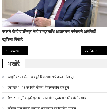
रूसले केही वर्षभित्र नेटो राष्ट्रमाथि आक्रमण गर्नसक्ने अमेरिकी
खुफिया रिपोर्ट
Post navigation
छक्का पञ्जा ३ ले ५१ औ दिन पूरा गरी पायो अपार सफलता
रजनिकान्तको बहुप्रतिक्षित चलचित्र २.० आज १० हजार स्क्रिनमा
भर्खरै
कम्युनिस्ट आन्दोलन अब दुई बिकल्पमा अघि बढ्छ : नेता पुन
एनपीएल २०२६ को मिति घोषणा, तिहारमा पनि खेल हुने
देशभर मनसुनी वायुको प्रभाव : आज यी ५ प्रदेशमा भारी वर्षाको सम्भावना
महँगोमा ग्यास बेचेको आरोपमा भक्तपुरका एक बिक्रेता पक्राउ