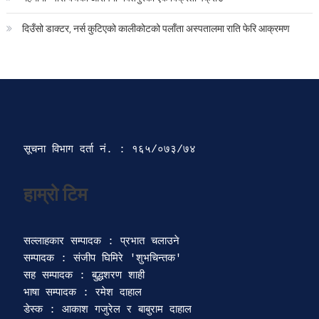
दिउँसो डाक्टर, नर्स कुटिएको कालीकोटको पलाँता अस्पतालमा राति फेरि आक्रमण
सूचना विभाग दर्ता‍ नं. : १६५/०७३/७४ 
सल्लाहकार सम्पादक : प्रभात चलाउने

सम्पादक : संजीप घिमिरे 'शुभचिन्तक' 

सह सम्पादक : बुद्धशरण शाही

भाषा सम्पादक : रमेश दाहाल 

डेस्क : आकाश गजुरेल र बाबुराम दाहाल
