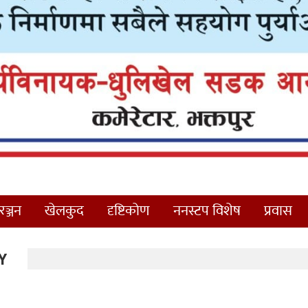
ञ्जन
खेलकुद
दृष्टिकोण
ननस्टप विशेष
प्रवास
Y