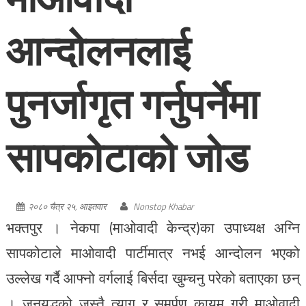
आन्दोलनलाई
पुनर्जागृत गर्नुपर्नेमा
सापकोटाको जोड
२०८० चैत्र २५, आइतवार
Nonstop Khabar
भक्तपुर । नेकपा (माओवादी केन्द्र)का उपाध्यक्ष अग्नि
सापकोटाले माओवादी पार्टीमात्र नभई आन्दोलन भएको
उल्लेख गर्दै आफ्नो वर्गलाई बिर्सदा खुम्चनु परेको बताएका छन्
। जनयुद्धको जस्तै त्याग र समर्पण कायम गरी माओवादी