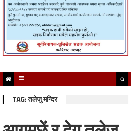
TAG:
तलेजु मन्दिर
आगमछें र देगु तलेजु