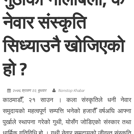
नेवार संस्कृति
सिध्याउनै खोजिएको
हो ?
२०७६ श्रावण २२, बुधवार
Nonstop Khabar
काठमाडौँ, २१ साउन । कला संस्कृतिले धनी नेवार
समुदायको महत्वपूर्ण सम्पत्ति भनेको हजारौँ वर्षअघि आफ्ना
पुर्खाले स्थापना गरेको गुथी, योसँग जोडिएको संस्कार तथा
धार्मिक गतिविधि हो । गुथी नेवार समुदायको जीवन्त संस्कृति