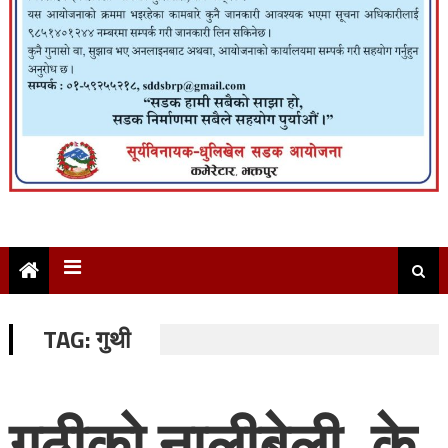
TAG:
गुथी
गुठीको नालीबेली, के