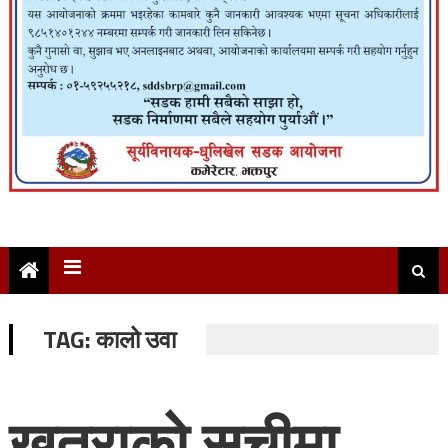
TAG:
कालो उवा
खतराको सूचीमा