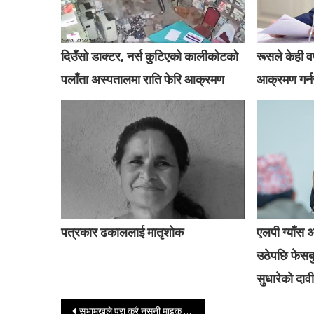
दिउँसो डाक्टर, नर्स कुटिएको कालीकोटको
रूसले केही वर्
पलाँता अस्पतालमा राति फेरि आक्रमण
आक्रमण गर्नस
पत्रकार ढकाललाई मातृशोक
एलपी ग्याँस 
उठेपछि फेसबु
सुधारेको दावी
Post navigation
सभामुखले पूरा कुरै नसुनी माइक काटिदिनुभयो – एमाले सांसद राजेन्द्र राई