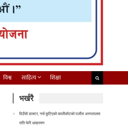
विश्व
साहित्य
शिक्षा
भर्खरै
दिउँसो डाक्टर, नर्स कुटिएको कालीकोटको पलाँता अस्पतालमा
राति फेरि आक्रमण