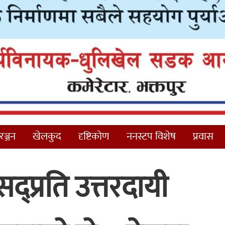
ञ्जन
खेलकुद
दृष्टिकोण
ननस्टप विशेष
प्रवास
सद्प्रति उत्तरदायी