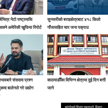
षभित्र नेटो राष्ट्रमाथि
सुनसरीको बराहक्षेत्रबाट ४१८ किलो
क्ने अमेरिकी खुफिया रिपोर्ट
गाँजासहित चार जना पक्राउ
अभावबारे संसदमा प्रश्न
काठमाडौँका विभिन्न क्षेत्रमा दुई दिन बत्ती
कमा बालेनले गरे उद्योग
जाने
कांग्रेसले विभाग नबनाउने, विभागको काम नीति प्रतिष्ठानले गर्ने