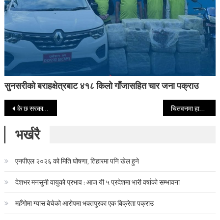
सुनसरीको बराहक्षेत्रबाट ४१८ किलो गाँजासहित चार जना पक्राउ
Post navigation
के छ सरकारको सय दिने उपलब्धि ? पूर्णपाठसहित हेर्नुहोस्
चितवनमा हात्तीको आक्रमणबाट आमा छोराको मृत्यु
भर्खरै
एनपीएल २०२६ को मिति घोषणा, तिहारमा पनि खेल हुने
देशभर मनसुनी वायुको प्रभाव : आज यी ५ प्रदेशमा भारी वर्षाको सम्भावना
महँगोमा ग्यास बेचेको आरोपमा भक्तपुरका एक बिक्रेता पक्राउ