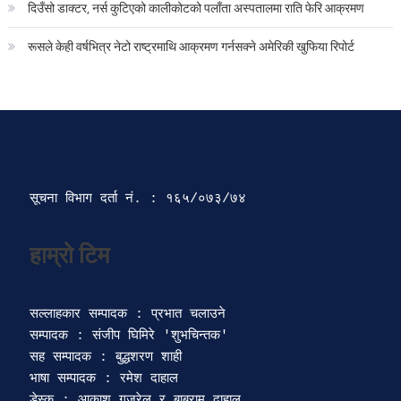
दिउँसो डाक्टर, नर्स कुटिएको कालीकोटको पलाँता अस्पतालमा राति फेरि आक्रमण
रूसले केही वर्षभित्र नेटो राष्ट्रमाथि आक्रमण गर्नसक्ने अमेरिकी खुफिया रिपोर्ट
सूचना विभाग दर्ता‍ नं. : १६५/०७३/७४ 
सल्लाहकार सम्पादक : प्रभात चलाउने

सम्पादक : संजीप घिमिरे 'शुभचिन्तक' 

सह सम्पादक : बुद्धशरण शाही

भाषा सम्पादक : रमेश दाहाल 

डेस्क : आकाश गजुरेल र बाबुराम दाहाल
