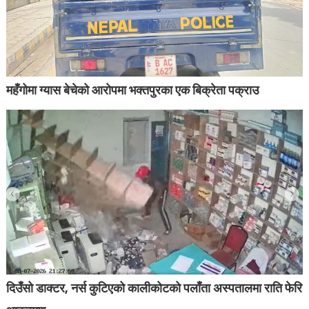
महँगोमा ग्यास बेचेको आरोपमा भक्तपुरका एक बिक्रेता पक्राउ
दिउँसो डाक्टर, नर्स कुटिएको कालीकोटको पलाँता अस्पतालमा राति फेरि