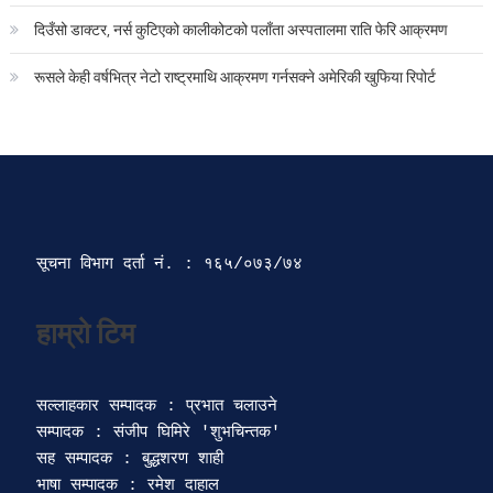
दिउँसो डाक्टर, नर्स कुटिएको कालीकोटको पलाँता अस्पतालमा राति फेरि आक्रमण
रूसले केही वर्षभित्र नेटो राष्ट्रमाथि आक्रमण गर्नसक्ने अमेरिकी खुफिया रिपोर्ट
सूचना विभाग दर्ता‍ नं. : १६५/०७३/७४ 
सल्लाहकार सम्पादक : प्रभात चलाउने

सम्पादक : संजीप घिमिरे 'शुभचिन्तक' 

सह सम्पादक : बुद्धशरण शाही

भाषा सम्पादक : रमेश दाहाल 
