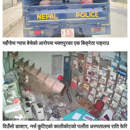
महँगोमा ग्यास बेचेको आरोपमा भक्तपुरका एक बिक्रेता पक्राउ
दिउँसो डाक्टर, नर्स कुटिएको कालीकोटको पलाँता अस्पतालमा राति फेरि