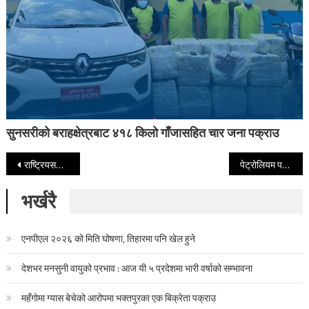
सुनसरीको बराहक्षेत्रबाट ४१८ किलो गाँजासहित चार जना पक्राउ
Post navigation
राष्ट्रियसभा बैठक बस्दै, परराष्ट्रमन्त्री र पर्यटनमन्त्रीले जवाफ दिने
पेट्रोलियम पदार्थको बिक्री वितरण सहज भइसक्यो : निगम
भर्खरै
एनपीएल २०२६ को मिति घोषणा, तिहारमा पनि खेल हुने
देशभर मनसुनी वायुको प्रभाव : आज यी ५ प्रदेशमा भारी वर्षाको सम्भावना
महँगोमा ग्यास बेचेको आरोपमा भक्तपुरका एक बिक्रेता पक्राउ