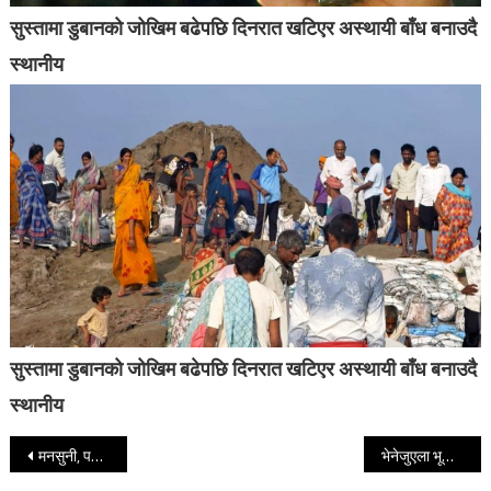
सुस्तामा डुबानको जोखिम बढेपछि दिनरात खटिएर अस्थायी बाँध बनाउदै
स्थानीय
सुस्तामा डुबानको जोखिम बढेपछि दिनरात खटिएर अस्थायी बाँध बनाउदै
स्थानीय
Post navigation
मनसुनी, पश्चिमी र स्थानीय वायुको प्रभाव : आज कुन-कुन प्रदेशमा छ वर्षाको सम्भावना ?
भेनेजुएला भूकम्पमा मृतकको संख्या १० हजारदेखि १ लाखसम्म हुनसक्ने, ट्रम्पद्वारा सहयोगको प्रतिबद्धता