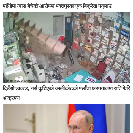
महँगोमा ग्यास बेचेको आरोपमा भक्तपुरका एक बिक्रेता पक्राउ
दिउँसो डाक्टर, नर्स कुटिएको कालीकोटको पलाँता अस्पतालमा राति फेरि
आक्रमण