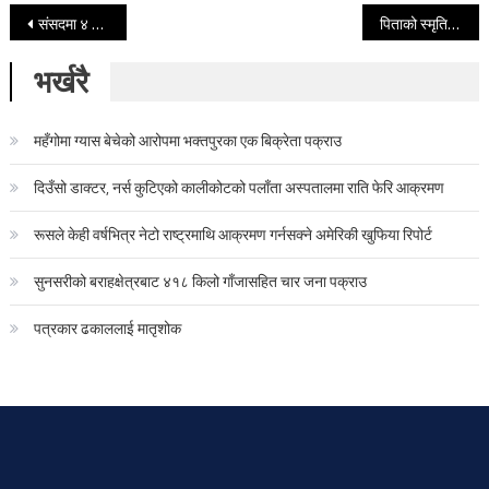
Post navigation
संसदमा ४ प्रतिस्थापन विधेयक पेस गर्ने मन्त्रिपरिषद्को निर्णय
पिताको स्मृतिमा विद्यालयलाई धारा
भर्खरै
महँगोमा ग्यास बेचेको आरोपमा भक्तपुरका एक बिक्रेता पक्राउ
दिउँसो डाक्टर, नर्स कुटिएको कालीकोटको पलाँता अस्पतालमा राति फेरि आक्रमण
रूसले केही वर्षभित्र नेटो राष्ट्रमाथि आक्रमण गर्नसक्ने अमेरिकी खुफिया रिपोर्ट
सुनसरीको बराहक्षेत्रबाट ४१८ किलो गाँजासहित चार जना पक्राउ
पत्रकार ढकाललाई मातृशोक