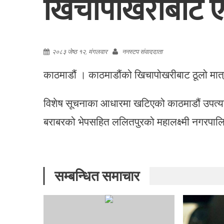
खिचापोखरीबाट ए
२०८३ जेष्ठ १२, मंगलवार
ननस्टप संवाददाता
काठमाडौं । काठमाडौंको खिचापोखरीबाट ठूलो मात्
विशेष सूचनाका आधारमा खटिएको काठमाडौं उपत्
बराबरको भेपसहित ललितपुरको महालक्ष्मी नगरपाल
सम्बन्धित समाचार