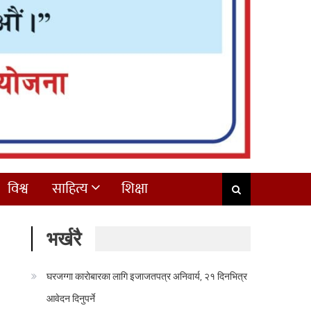
विश्व
साहित्य
शिक्षा
भर्खरै
घरजग्गा कारोबारका लागि इजाजतपत्र अनिवार्य, २१ दिनभित्र
आवेदन दिनुपर्ने