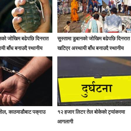
बानको जोखिम बढेपछि दिनरात
सुस्तामा डुबानको जोखिम बढेपछि दिनरात
यी बाँध बनाउदै स्थानीय
खटिएर अस्थायी बाँध बनाउदै स्थानीय
्तोल, काठमाडौबाट पक्राउ
१२ हजार लिटर तेल बोकेको ट्यांकरमा
आगलागी