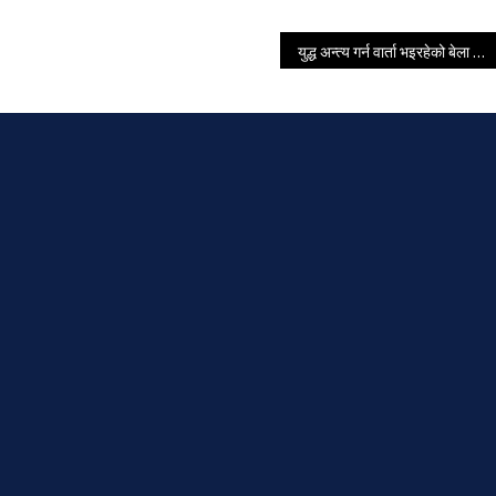
युद्ध अन्त्य गर्न वार्ता भइरहेको बेला अमेरिकाले गर्‍यो इरानमाथि हवाइ आक्रमण