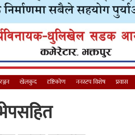
ञ्जन
खेलकुद
दृष्टिकोण
ननस्टप विशेष
प्रवास
भेपसहित