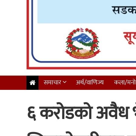
समाचार
अर्थ/वाणिज्य
कला/मनोर
६ करोडको अवैध 