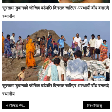
सुस्तामा डुबानको जोखिम बढेपछि दिनरात खटिएर अस्थायी बाँध बनाउदै
स्थानीय
सुस्तामा डुबानको जोखिम बढेपछि दिनरात खटिएर अस्थायी बाँध बनाउदै
स्थानीय
Post navigation
होल्डिङ सेन्टरमा सुकुमबासीलाई कैदीजस्तै राखिएको भन्दै सरकारको ध्यानाकर्षण
विस्थापित सुकुमबासीलाई प्रतिपरिवार २५ हजार दिने सरकारको निर्णय