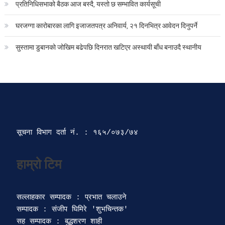
प्रतिनिधिसभाको बैठक आज बस्दै, यस्तो छ सम्भावित कार्यसूची
घरजग्गा कारोबारका लागि इजाजतपत्र अनिवार्य, २१ दिनभित्र आवेदन दिनुपर्ने
सुस्तामा डुबानको जोखिम बढेपछि दिनरात खटिएर अस्थायी बाँध बनाउदै स्थानीय
सूचना विभाग दर्ता‍ नं. : १६५/०७३/७४ 
सल्लाहकार सम्पादक : प्रभात चलाउने

सम्पादक : संजीप घिमिरे 'शुभचिन्तक' 

सह सम्पादक : बुद्धशरण शाही
