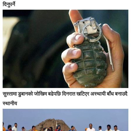
दिनुपर्ने
सुस्तामा डुबानको जोखिम बढेपछि दिनरात खटिएर अस्थायी बाँध बनाउदै
स्थानीय