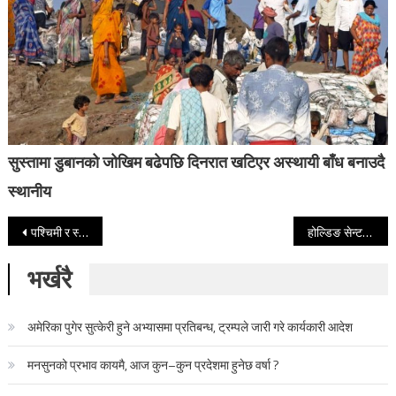
सुस्तामा डुबानको जोखिम बढेपछि दिनरात खटिएर अस्थायी बाँध बनाउदै
स्थानीय
Post navigation
पश्चिमी र स्थानीय वायुको प्रभाव कायमै, आज यी पाँच प्रदेशमा चट्याङ्गसहित वर्षाको सम्भावना
होल्डिङ सेन्टरमा सुकुमबासीलाई कैदीजस्तै राखिएको भन्दै सरकारको ध्यानाकर्षण
भर्खरै
अमेरिका पुगेर सुत्केरी हुने अभ्यासमा प्रतिबन्ध, ट्रम्पले जारी गरे कार्यकारी आदेश
मनसुनको प्रभाव कायमै, आज कुन–कुन प्रदेशमा हुनेछ वर्षा ?