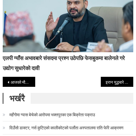
एलपी ग्याँस अभावबारे संसदमा प्रश्न उठेपछि फेसबुकमा बालेनले गरे
उद्योग सुधारेको दावी
Post navigation
आजको मौसम : यी तीन प्रदेशमा चट्याङ्गसहित वर्षाको सम्भावना
इरान युद्धबारे पुटिन- हामीलाई अफ्ठ्यारोमा पारे, सबै सहमत भए तनाव कम गर्न भूमिका खेल्छाैं
भर्खरै
महँगोमा ग्यास बेचेको आरोपमा भक्तपुरका एक बिक्रेता पक्राउ
दिउँसो डाक्टर, नर्स कुटिएको कालीकोटको पलाँता अस्पतालमा राति फेरि आक्रमण