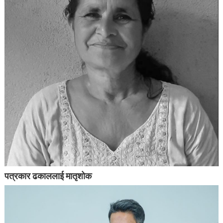
पत्रकार ढकाललाई मातृशोक