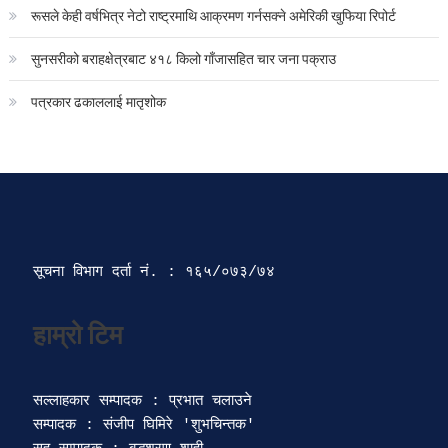
रूसले केही वर्षभित्र नेटो राष्ट्रमाथि आक्रमण गर्नसक्ने अमेरिकी खुफिया रिपोर्ट
सुनसरीको बराहक्षेत्रबाट ४१८ किलो गाँजासहित चार जना पक्राउ
पत्रकार ढकाललाई मातृशोक
सूचना विभाग दर्ता‍ नं. : १६५/०७३/७४ 
सल्लाहकार सम्पादक : प्रभात चलाउने

सम्पादक : संजीप घिमिरे 'शुभचिन्तक' 
