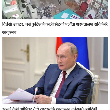
दिउँसो डाक्टर, नर्स कुटिएको कालीकोटको पलाँता अस्पतालमा राति फेरि
आक्रमण
रूसले केही वर्षभित्र नेटो राष्ट्रमाथि आक्रमण गर्नसक्ने अमेरिकी