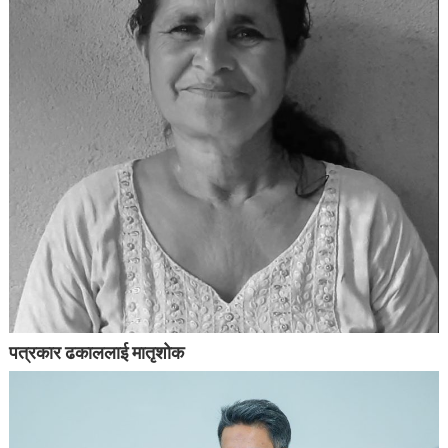
पत्रकार ढकाललाई मातृशोक