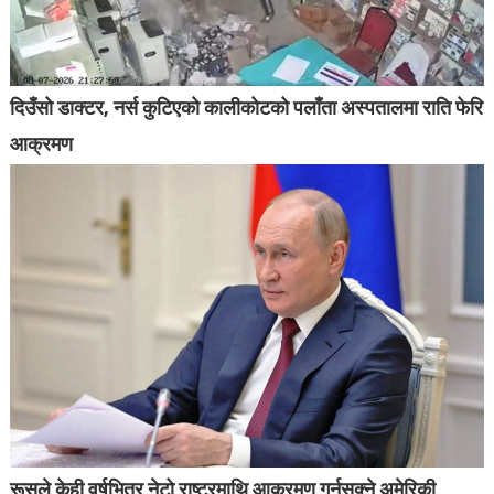
दिउँसो डाक्टर, नर्स कुटिएको कालीकोटको पलाँता अस्पतालमा राति फेरि
आक्रमण
रूसले केही वर्षभित्र नेटो राष्ट्रमाथि आक्रमण गर्नसक्ने अमेरिकी