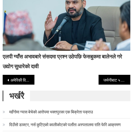
एलपी ग्याँस अभावबारे संसदमा प्रश्न उठेपछि फेसबुकमा बालेनले गरे
उद्योग सुधारेको दावी
Post navigation
अमेरिकी विशेष दूत राजनीतिक भेटघाटमा व्यस्त, आज क-कसलाई भेटे ?
जर्मनीबाट ५ हजार सेना फिर्ता गर्दै अमेरिका
भर्खरै
महँगोमा ग्यास बेचेको आरोपमा भक्तपुरका एक बिक्रेता पक्राउ
दिउँसो डाक्टर, नर्स कुटिएको कालीकोटको पलाँता अस्पतालमा राति फेरि आक्रमण