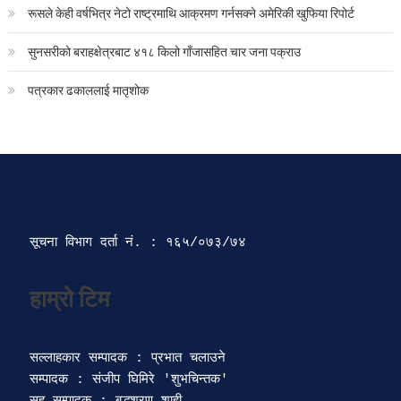
रूसले केही वर्षभित्र नेटो राष्ट्रमाथि आक्रमण गर्नसक्ने अमेरिकी खुफिया रिपोर्ट
सुनसरीको बराहक्षेत्रबाट ४१८ किलो गाँजासहित चार जना पक्राउ
पत्रकार ढकाललाई मातृशोक
सूचना विभाग दर्ता‍ नं. : १६५/०७३/७४ 
सल्लाहकार सम्पादक : प्रभात चलाउने

सम्पादक : संजीप घिमिरे 'शुभचिन्तक' 
