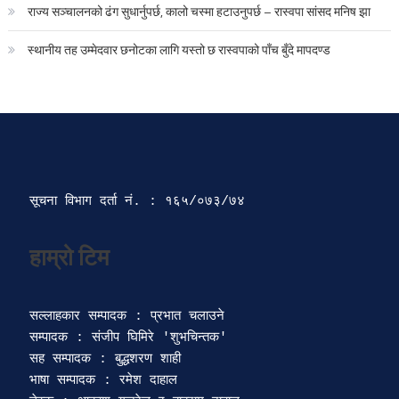
राज्य सञ्चालनको ढंग सुधार्नुपर्छ, कालो चस्मा हटाउनुपर्छ – रास्वपा सांसद मनिष झा
स्थानीय तह उम्मेदवार छनोटका लागि यस्तो छ रास्वपाको पाँच बुँदे मापदण्ड
सूचना विभाग दर्ता‍ नं. : १६५/०७३/७४ 
सल्लाहकार सम्पादक : प्रभात चलाउने

सम्पादक : संजीप घिमिरे 'शुभचिन्तक' 

सह सम्पादक : बुद्धशरण शाही

भाषा सम्पादक : रमेश दाहाल 
