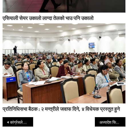
एसियाली सेयर उकालो लाग्दा तेलको भाउ पनि उकालो
प्रतिनिधिसभा बैठक : २ मन्त्रीले जवाफ दिने, ४ विधेयक प्रस्तुत हुने
Post navigation
कांग्रेसले बोलाएको विपक्षी दलहरूको बैठकमा गएनन् हर्क सम्पाङ
अध्यादेश फिर्ता लिएर संघीय संसद्को अधिवेशन तत्काल बोलाउन विपक्षी दलको आग्रह