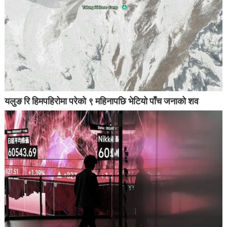
यलुङ रि हिमपहिरोमा परेको ९ महिनापछि भेटियो पाँच जनाको शव