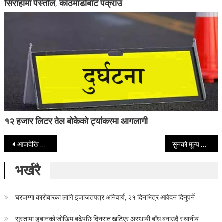
सिराहामा पेस्तोल, काठमाडौबाट पक्राउ
१२ हजार लिटर तेल बोकेको ट्यांकरमा आगलागी
Post navigation
आजदेखि सुरु भयो कक्षा १२ को परीक्षा
सुनको मूल्य फेरी प्रतितोला ३ लाख नाघ्यो, चाँदी पनि बढ्यो
भर्खरै
घरजग्गा कारोबारका लागि इजाजतपत्र अनिवार्य, २१ दिनभित्र आवेदन दिनुपर्ने
सुस्तामा डुबानको जोखिम बढेपछि दिनरात खटिएर अस्थायी बाँध बनाउदै स्थानीय