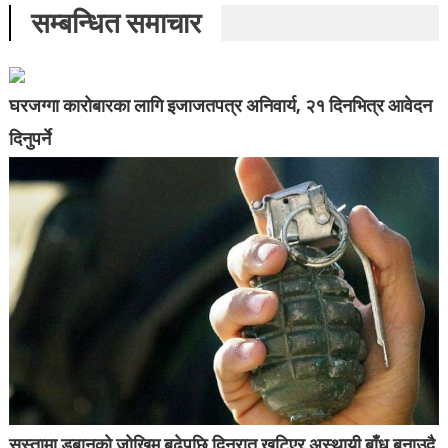
सम्बन्धित समाचार
घरजग्गा कारोबारका लागि इजाजतपत्र अनिवार्य, २१ दिनभित्र आवेदन
दिनुपर्ने
सुस्तामा डुबानको जोखिम बढेपछि दिनरात खटिएर अस्थायी बाँध बनाउदै