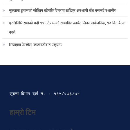
सुस्तामा डुबानको जोखिम बढेपछि दिनरात खटिएर अस्थायी बाँध बनाउदै स्थानीय
प्रतिनिधि सभाको भदौ १५ गतेसम्मको सम्भावित कार्यतालिका सार्वजनिक, १० दिन बैठक
बस्ने
सिराहामा पेस्तोल, काठमाडौबाट पक्राउ
सूचना विभाग दर्ता‍ नं. : १६५/०७३/७४ 