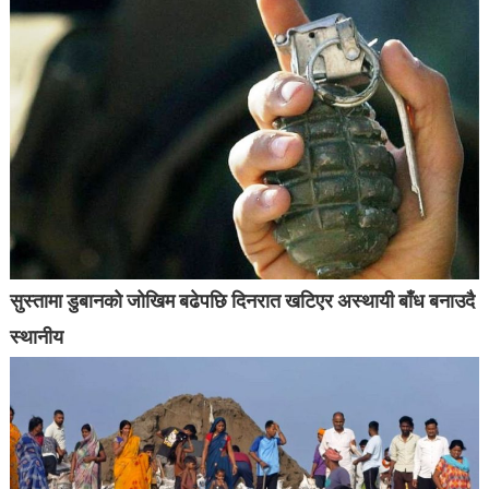
सुस्तामा डुबानको जोखिम बढेपछि दिनरात खटिएर अस्थायी बाँध बनाउदै
स्थानीय