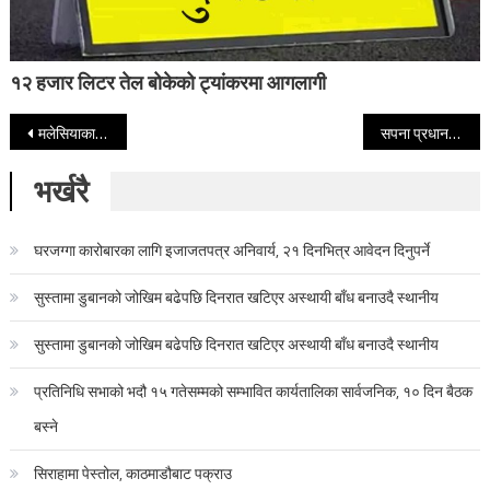
१२ हजार लिटर तेल बोकेको ट्यांकरमा आगलागी
Post navigation
मलेसियाका पूर्वप्रधानमन्त्री रजाकले सरकारी कम्पनीलाई सवा अर्ब डलर तिर्नुपर्ने अदालतको आदेश
सपना प्रधान मल्ल आजदेखि कायम मुकायम प्रधानन्यायाधीश
भर्खरै
घरजग्गा कारोबारका लागि इजाजतपत्र अनिवार्य, २१ दिनभित्र आवेदन दिनुपर्ने
सुस्तामा डुबानको जोखिम बढेपछि दिनरात खटिएर अस्थायी बाँध बनाउदै स्थानीय
सुस्तामा डुबानको जोखिम बढेपछि दिनरात खटिएर अस्थायी बाँध बनाउदै स्थानीय
प्रतिनिधि सभाको भदौ १५ गतेसम्मको सम्भावित कार्यतालिका सार्वजनिक, १० दिन बैठक
बस्ने
सिराहामा पेस्तोल, काठमाडौबाट पक्राउ