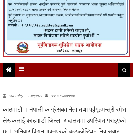
२०८२ चैत्र १५, आइतवार
ननस्टप संवाददाता
काठमाडौं । नेपाली कांग्रेसका नेता तथा पूर्वगृहमन्त्री रमेश
लेखकलाई काठमाडौं जिल्ला अदालतमा उपस्थित गराइएको
छ । शनिबार बिहान भक्तपुरको कटुञ्जेस्थित निवासबाट