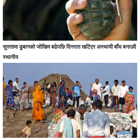
सुस्तामा डुबानको जोखिम बढेपछि दिनरात खटिएर अस्थायी बाँध बनाउदै
स्थानीय