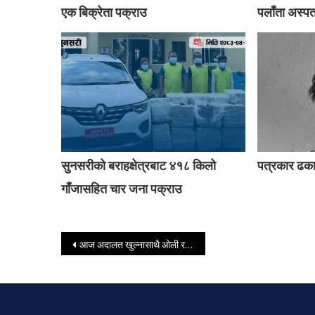
एक बिक्रेता पक्राउ
पलाँता अस्प
सुनसरीको बराहक्षेत्रबाट ४१८ किलो
पत्रकार ढक
गाँजासहित चार जना पक्राउ
Post navigation
आज अदालत खुल्नासाथै ओली र लेखकलाई उपस्थित गराइँदै