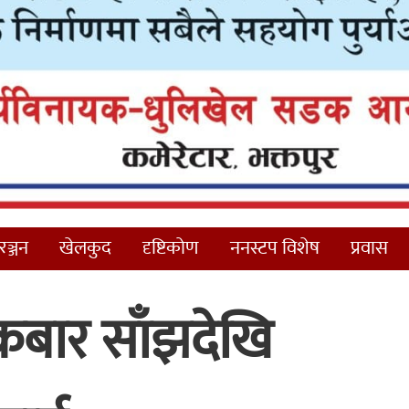
ञ्जन
खेलकुद
दृष्टिकोण
ननस्टप विशेष
प्रवास
क्रबार साँझदेखि