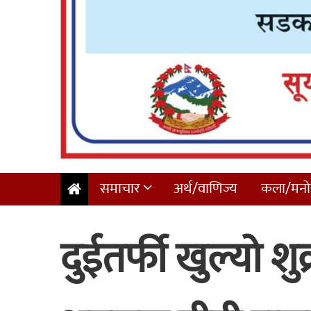
समाचार
अर्थ/वाणिज्य
कला/मनोर
दुईतर्फी खुल्यो शु