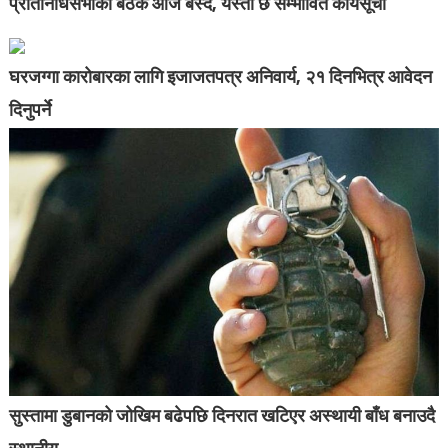
प्रतिनिधिसभाको बैठक आज बस्दै, यस्तो छ सम्भावित कार्यसूची
घरजग्गा कारोबारका लागि इजाजतपत्र अनिवार्य, २१ दिनभित्र आवेदन
दिनुपर्ने
सुस्तामा डुबानको जोखिम बढेपछि दिनरात खटिएर अस्थायी बाँध बनाउदै