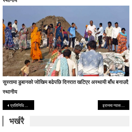
स्थानीय
सुस्तामा डुबानको जोखिम बढेपछि दिनरात खटिएर अस्थायी बाँध बनाउदै
स्थानीय
Post navigation
प्रतिनिधि सभाका ज्येष्ठ सदस्य केसीले आज शपथ लिँदै
इरानमा ग्यास संरचनामाथि हमला भएको दाबी
भर्खरै