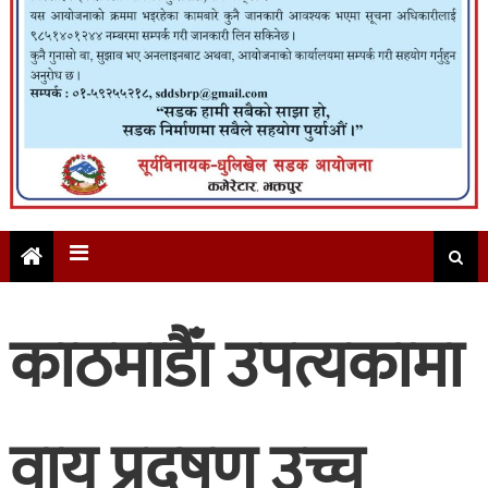
काठमाडाैँ उपत्यकामा
वायु प्रदूषण उच्च