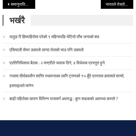
Post navigation
समानुपातिकतर्फ ४४ लाख मत गणना हुँदा कुन दलले कति पाए ?
भारतले तेस्रो पटक टी-२० विश्वकप जितेर बनायो तीन कीर्तिमान
भर्खरै
यलुङ रि हिमपहिरोमा परेको ९ महिनापछि भेटियो पाँच जनाको शव
एसियाली सेयर उकालो लाग्दा तेलको भाउ पनि उकालो
प्रतिनिधिसभा बैठक : २ मन्त्रीले जवाफ दिने, ४ विधेयक प्रस्तुत हुने
गजामा दीर्घकालीन शान्ति स्थापनाका लागि ट्रम्पको १५ बुँदे प्रस्ताव हमासले मान्यो,
इसराइलले मानेन
बाढी पहिरोका कारण विभिन्न राजमार्ग अवरुद्ध : कुन सडकको अवस्था कस्तो ?