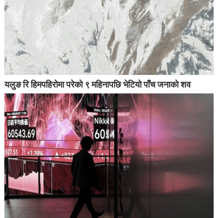
यलुङ रि हिमपहिरोमा परेको ९ महिनापछि भेटियो पाँच जनाको शव