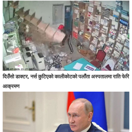
दिउँसो डाक्टर, नर्स कुटिएको कालीकोटको पलाँता अस्पतालमा राति फेरि
आक्रमण