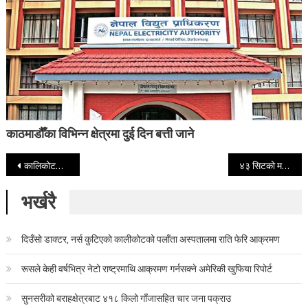
काठमाडौँका विभिन्न क्षेत्रमा दुई दिन बत्ती जाने
Post navigation
कालिकोटमा महेन्द्र शाहीको ह्याट्रिक, १८ वर्षपछि ‘ब्यालेट’मा फर्किएका प्रकाण्डको लज्जास्पद हार
४३ सिटको मतपरिणाम आउँदा कहाँ कसले जिते ?
भर्खरै
दिउँसो डाक्टर, नर्स कुटिएको कालीकोटको पलाँता अस्पतालमा राति फेरि आक्रमण
रूसले केही वर्षभित्र नेटो राष्ट्रमाथि आक्रमण गर्नसक्ने अमेरिकी खुफिया रिपोर्ट
सुनसरीको बराहक्षेत्रबाट ४१८ किलो गाँजासहित चार जना पक्राउ