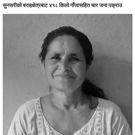
सुनसरीको बराहक्षेत्रबाट ४१८ किलो गाँजासहित चार जना पक्राउ