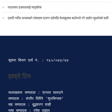
पत्रकार ढकाललाई मातृशोक
एलपी ग्याँस अभावबारे संसदमा प्रश्न उठेपछि फेसबुकमा बालेनले गरे उद्योग सुधारेको दावी
सूचना विभाग दर्ता‍ नं. : १६५/०७३/७४ 
सल्लाहकार सम्पादक : प्रभात चलाउने

सम्पादक : संजीप घिमिरे 'शुभचिन्तक' 

सह सम्पादक : बुद्धशरण शाही

भाषा सम्पादक : रमेश दाहाल 
